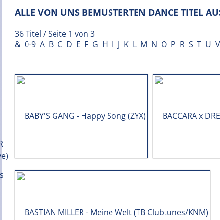
ALLE VON UNS BEMUSTERTEN DANCE TITEL AUS
36 Titel / Seite 1 von 3
&
0-9
A
B
C
D
E
F
G
H
I
J
K
L
M
N
O
P
R
S
T
U
V