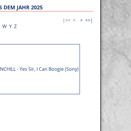
 DEM JAHR 2025
|<<
<
>
>>|
W
Y
Z