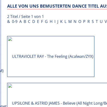
ALLE VON UNS BEMUSTERTEN DANCE TITEL AUS
2 Titel / Seite 1 von 1
&
0-9
A
B
C
D
E
F
G
H
I
J
K
L
M
N
O
P
R
S
T
U
V