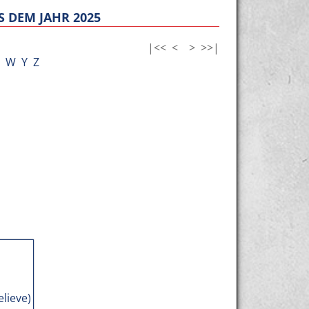
 DEM JAHR 2025
|<<
<
>
>>|
W
Y
Z