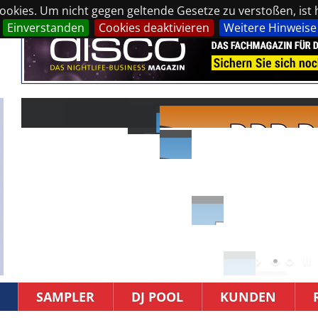
okies. Um nicht gegen geltende Gesetze zu verstoßen, ist hi
Einverstanden
Cookies deaktivieren
Weitere Hinweise
SAMPLER
DJ POOL
KUNDEN