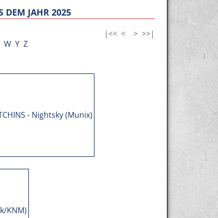
 DEM JAHR 2025
|<<
<
>
>>|
W
Y
Z