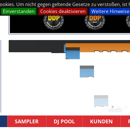
okies. Um nicht gegen geltende Gesetze zu verstoßen, ist hi
Einverstanden
Cookies deaktivieren
Weitere Hinweise
SAMPLER
DJ POOL
KUNDEN