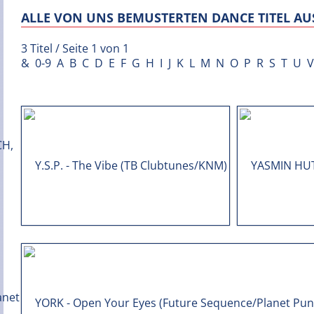
ALLE VON UNS BEMUSTERTEN DANCE TITEL AUS
3 Titel / Seite 1 von 1
&
0-9
A
B
C
D
E
F
G
H
I
J
K
L
M
N
O
P
R
S
T
U
V