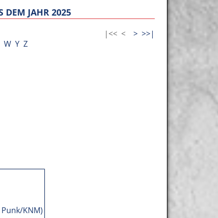
 DEM JAHR 2025
|<<
<
>
>>|
W
Y
Z