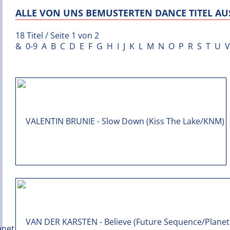
ALLE VON UNS BEMUSTERTEN DANCE TITEL AUS
18 Titel / Seite 1 von 2
&
0-9
A
B
C
D
E
F
G
H
I
J
K
L
M
N
O
P
R
S
T
U
V