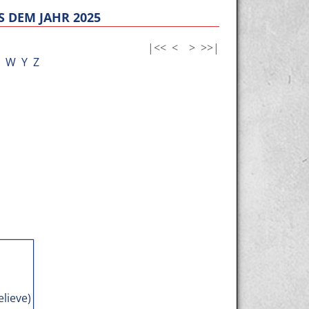
 DEM JAHR 2025
|<<
<
>
>>|
W
Y
Z