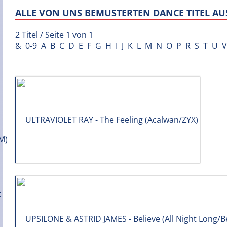
ALLE VON UNS BEMUSTERTEN DANCE TITEL AUS
2 Titel / Seite 1 von 1
&
0-9
A
B
C
D
E
F
G
H
I
J
K
L
M
N
O
P
R
S
T
U
V