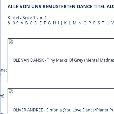
ALLE VON UNS BEMUSTERTEN DANCE TITEL AUS
8 Titel / Seite 1 von 1
&
0-9
A
B
C
D
E
F
G
H
I
J
K
L
M
N
O
P
R
S
T
U
V