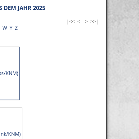
 DEM JAHR 2025
|<<
<
>
>>|
W
Y
Z