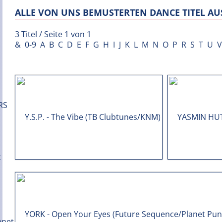
ALLE VON UNS BEMUSTERTEN DANCE TITEL AUS
3 Titel / Seite 1 von 1
&
0-9
A
B
C
D
E
F
G
H
I
J
K
L
M
N
O
P
R
S
T
U
V