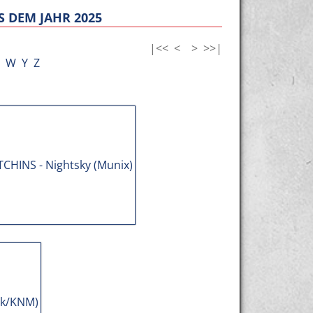
 DEM JAHR 2025
|<<
<
>
>>|
W
Y
Z