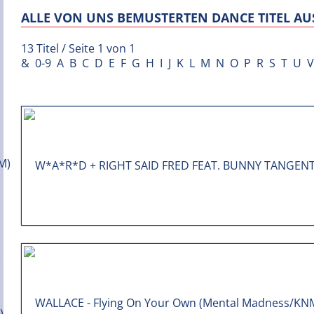
ALLE VON UNS BEMUSTERTEN DANCE TITEL AUS
13 Titel / Seite 1 von 1
&
0-9
A
B
C
D
E
F
G
H
I
J
K
L
M
N
O
P
R
S
T
U
V