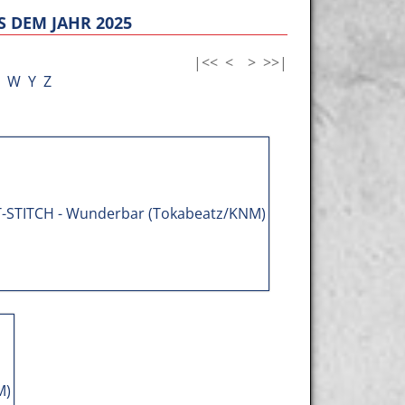
 DEM JAHR 2025
|<<
<
>
>>|
W
Y
Z