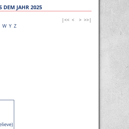
 DEM JAHR 2025
|<<
<
>
>>|
W
Y
Z