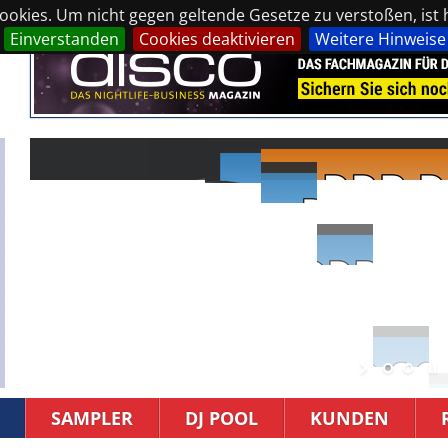
okies. Um nicht gegen geltende Gesetze zu verstoßen, ist hi
Einverstanden
Cookies deaktivieren
Weitere Hinweise
SAMPLER
DJ POOL
KUNDEN