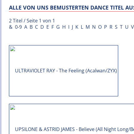
ALLE VON UNS BEMUSTERTEN DANCE TITEL AUS
2 Titel / Seite 1 von 1
&
0-9
A
B
C
D
E
F
G
H
I
J
K
L
M
N
O
P
R
S
T
U
V