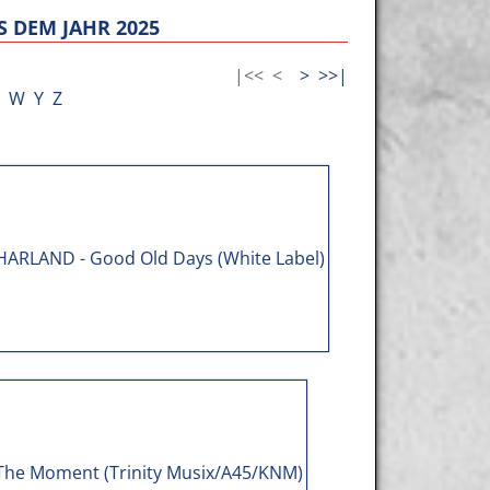
 DEM JAHR 2025
|<<
<
>
>>|
W
Y
Z