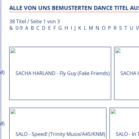
ALLE VON UNS BEMUSTERTEN DANCE TITEL AUS
38 Titel / Seite 1 von 3
&
0-9
A
B
C
D
E
F
G
H
I
J
K
L
M
N
O
P
R
S
T
U
V