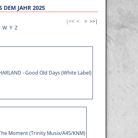
 DEM JAHR 2025
|<<
<
>
>>|
W
Y
Z