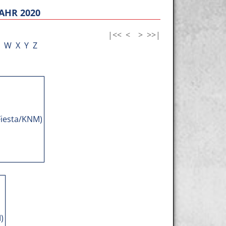
AHR 2020
|<<
<
>
>>|
W
X
Y
Z