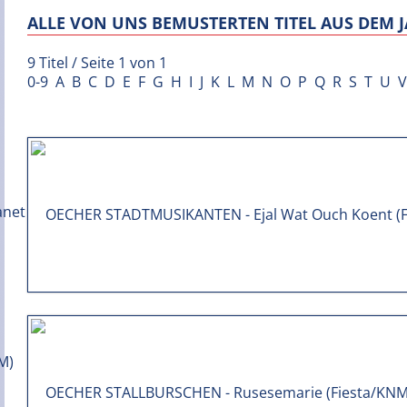
ALLE VON UNS BEMUSTERTEN TITEL AUS DEM J
9 Titel / Seite 1 von 1
0-9
A
B
C
D
E
F
G
H
I
J
K
L
M
N
O
P
Q
R
S
T
U
V