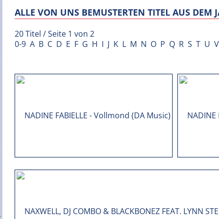
ALLE VON UNS BEMUSTERTEN TITEL AUS DEM J
20 Titel / Seite 1 von 2
0-9
A
B
C
D
E
F
G
H
I
J
K
L
M
N
O
P
Q
R
S
T
U
V