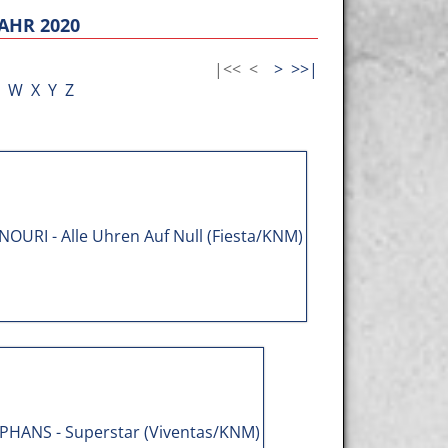
AHR 2020
|<<
<
>
>>|
W
X
Y
Z