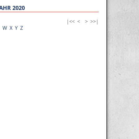
AHR 2020
|<<
<
>
>>|
W
X
Y
Z