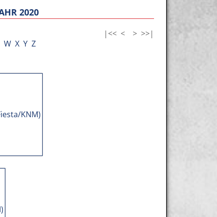
AHR 2020
|<<
<
>
>>|
W
X
Y
Z