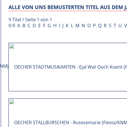
ALLE VON UNS BEMUSTERTEN TITEL AUS DEM J
9 Titel / Seite 1 von 1
0-9
A
B
C
D
E
F
G
H
I
J
K
L
M
N
O
P
Q
R
S
T
U
V