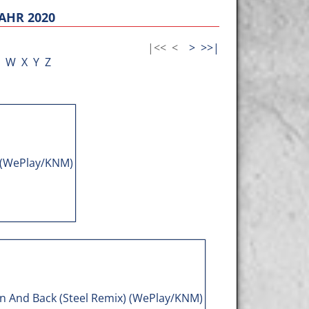
AHR 2020
|<<
<
>
>>|
W
X
Y
Z