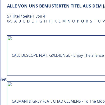
ALLE VON UNS BEMUSTERTEN TITEL AUS DEM J
57 Titel / Seite 1 von 4
0-9
A
B
C
D
E
F
G
H
I
J
K
L
M
N
O
P
Q
R
S
T
U
V