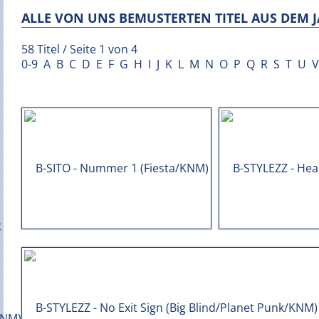
ALLE VON UNS BEMUSTERTEN TITEL AUS DEM J
58 Titel / Seite 1 von 4
0-9
A
B
C
D
E
F
G
H
I
J
K
L
M
N
O
P
Q
R
S
T
U
V