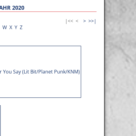
AHR 2020
|<<
<
>
>>|
W
X
Y
Z