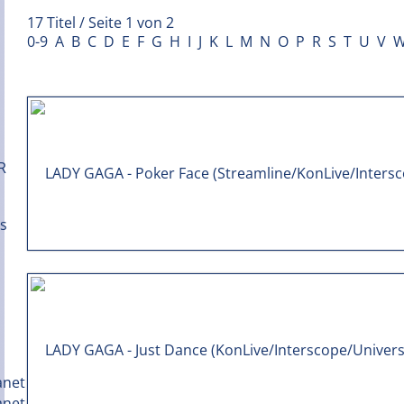
17 Titel / Seite 1 von 2
0-9
A
B
C
D
E
F
G
H
I
J
K
L
M
N
O
P
R
S
T
U
V