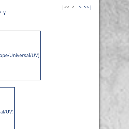
|<<
<
>
>>|
W
Y