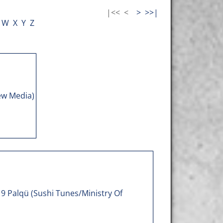
|<<
<
>
>>|
W
X
Y
Z