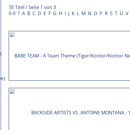
35 Titel / Seite 1 von 3
0-9
?
A
B
C
D
E
F
G
H
I
J
K
L
M
N
O
P
R
S
T
U
V