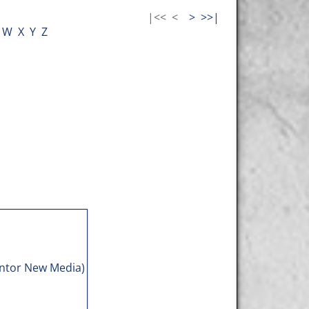
|<<
<
>
>>|
W
X
Y
Z