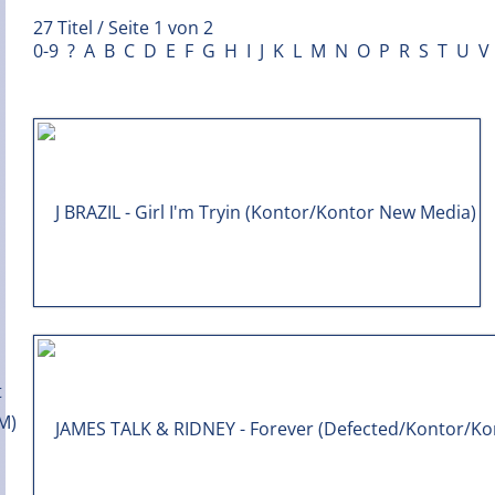
27 Titel / Seite 1 von 2
0-9
?
A
B
C
D
E
F
G
H
I
J
K
L
M
N
O
P
R
S
T
U
V