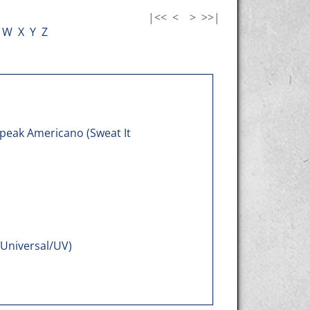
|<<
<
>
>>|
W
X
Y
Z