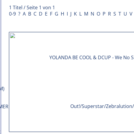
1 Titel / Seite 1 von 1
0-9
?
A
B
C
D
E
F
G
H
I
J
K
L
M
N
O
P
R
S
T
U
V