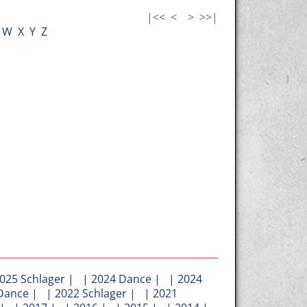
|<<
<
>
>>|
W
X
Y
Z
025 Schlager
| |
2024 Dance
| |
2024
Dance
| |
2022 Schlager
| |
2021