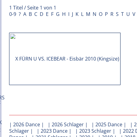
1 Titel / Seite 1 von 1
0-9
?
A
B
C
D
E
F
G
H
I
J
K
L
M
N
O
P
R
S
T
U
V
|
2026 Dance
| |
2026 Schlager
| |
2025 Dance
| |
2
Schlager
| |
2023 Dance
| |
2023 Schlager
| |
2022 