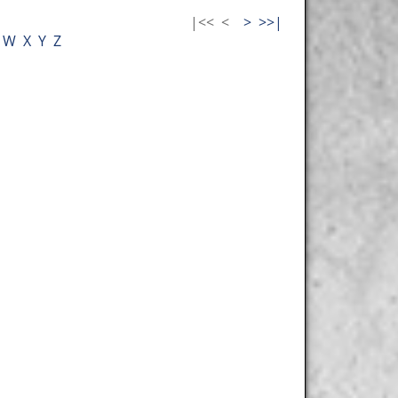
|<<
<
>
>>|
W
X
Y
Z