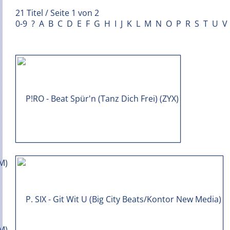
21 Titel / Seite 1 von 2
0-9
?
A
B
C
D
E
F
G
H
I
J
K
L
M
N
O
P
R
S
T
U
V