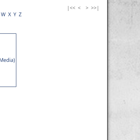
|<<
<
>
>>|
W
X
Y
Z