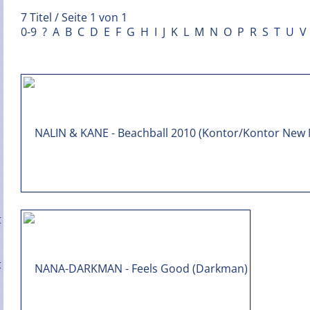
7 Titel / Seite 1 von 1
0-9
?
A
B
C
D
E
F
G
H
I
J
K
L
M
N
O
P
R
S
T
U
V