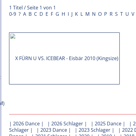
1 Titel / Seite 1 von 1
0-9
?
A
B
C
D
E
F
G
H
I
J
K
L
M
N
O
P
R
S
T
U
V
|
2026 Dance
| |
2026 Schlager
| |
2025 Dance
| |
2
Schlager
| |
2023 Dance
| |
2023 Schlager
| |
2022 