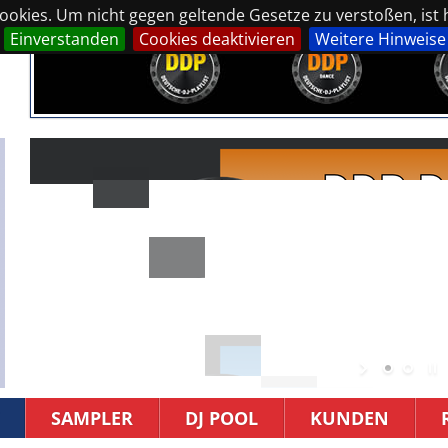
okies. Um nicht gegen geltende Gesetze zu verstoßen, ist hi
Einverstanden
Cookies deaktivieren
Weitere Hinweise
SAMPLER
DJ POOL
KUNDEN