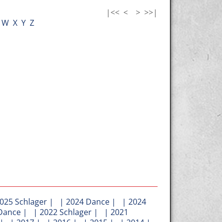
|<<
<
>
>>|
W
X
Y
Z
025 Schlager
| |
2024 Dance
| |
2024
Dance
| |
2022 Schlager
| |
2021