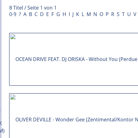
8 Titel / Seite 1 von 1
0-9
?
A
B
C
D
E
F
G
H
I
J
K
L
M
N
O
P
R
S
T
U
V