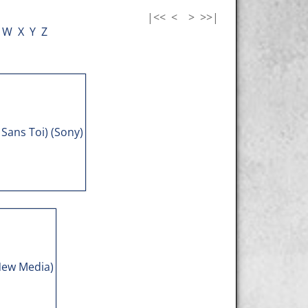
|<<
<
>
>>|
W
X
Y
Z