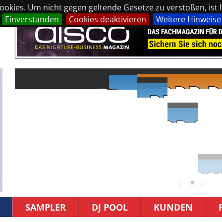
okies. Um nicht gegen geltende Gesetze zu verstoßen, ist hi
Einverstanden
Cookies deaktivieren
Weitere Hinweise
SAMPLER
DJ POOL
KUNDEN