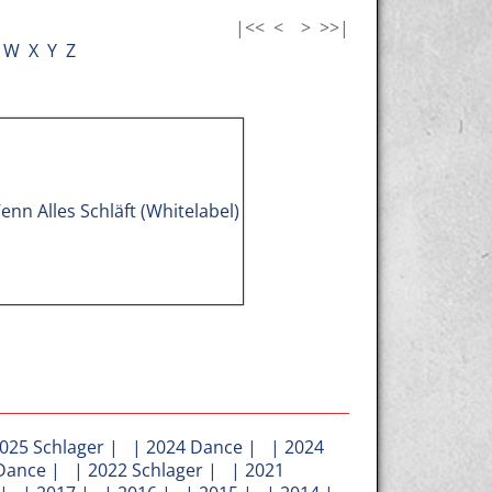
|<<
<
>
>>|
W
X
Y
Z
025 Schlager
| |
2024 Dance
| |
2024
Dance
| |
2022 Schlager
| |
2021