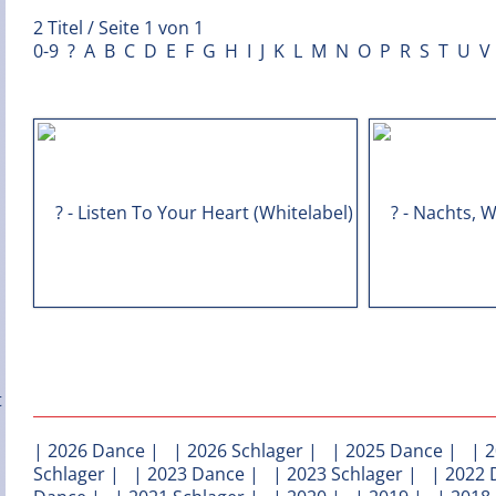
2 Titel / Seite 1 von 1
0-9
?
A
B
C
D
E
F
G
H
I
J
K
L
M
N
O
P
R
S
T
U
V
|
2026 Dance
| |
2026 Schlager
| |
2025 Dance
| |
2
Schlager
| |
2023 Dance
| |
2023 Schlager
| |
2022 