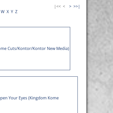
|<<
<
>
>>|
W
X
Y
Z