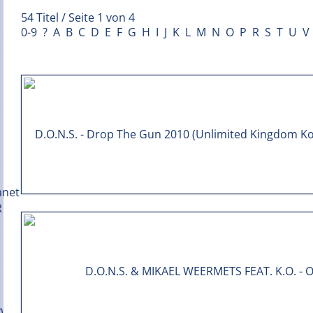
54 Titel / Seite 1 von 4
0-9
?
A
B
C
D
E
F
G
H
I
J
K
L
M
N
O
P
R
S
T
U
V