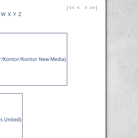
|<<
<
>
>>|
W
X
Y
Z