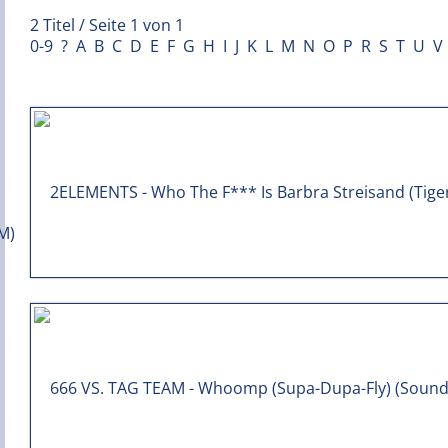
2 Titel / Seite 1 von 1
0-9
?
A
B
C
D
E
F
G
H
I
J
K
L
M
N
O
P
R
S
T
U
V