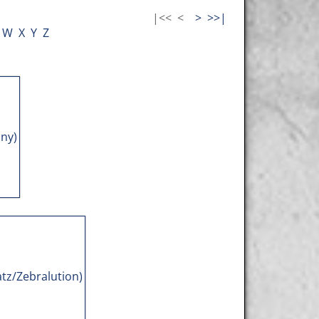
|<<
<
>
>>|
W
X
Y
Z