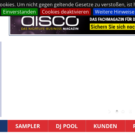
okies. Um nicht gegen geltende Gesetze zu verstoßen, ist hi
Einverstanden
Cookies deaktivieren
Weitere Hinweise
SAMPLER
DJ POOL
KUNDEN