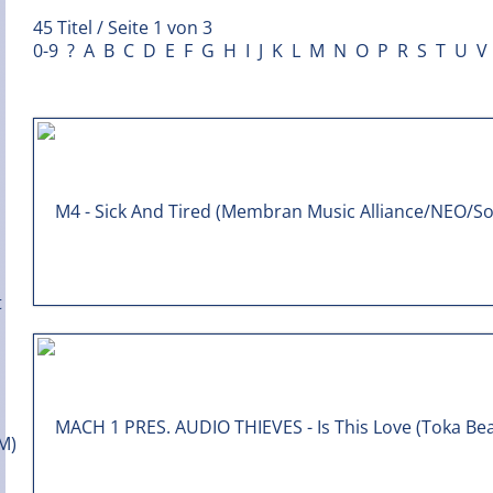
45 Titel / Seite 1 von 3
0-9
?
A
B
C
D
E
F
G
H
I
J
K
L
M
N
O
P
R
S
T
U
V