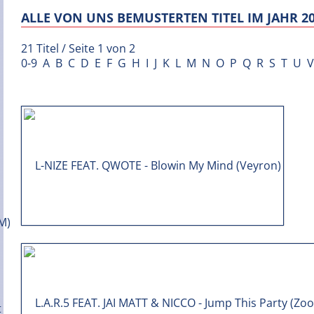
ALLE VON UNS BEMUSTERTEN TITEL IM JAHR 2
21 Titel / Seite 1 von 2
0-9
A
B
C
D
E
F
G
H
I
J
K
L
M
N
O
P
Q
R
S
T
U
V