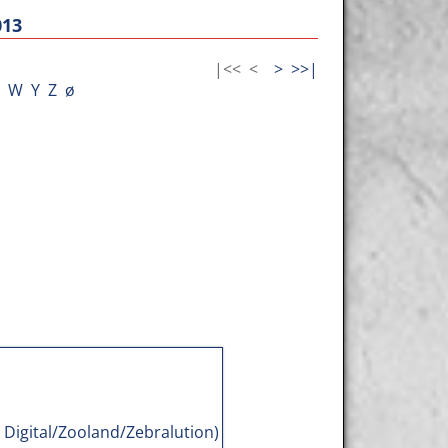
013
|<<
<
>
>>|
W
Y
Z
ø