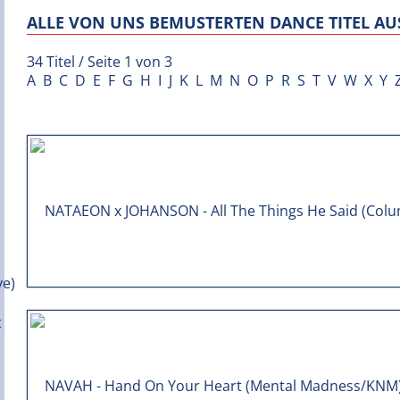
ALLE VON UNS BEMUSTERTEN DANCE TITEL AUS
34 Titel / Seite 1 von 3
A
B
C
D
E
F
G
H
I
J
K
L
M
N
O
P
R
S
T
V
W
X
Y