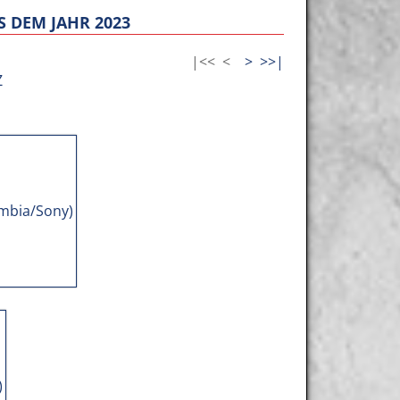
 DEM JAHR 2023
|<<
<
>
>>|
Z