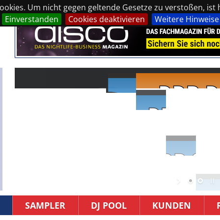
okies. Um nicht gegen geltende Gesetze zu verstoßen, ist hi
Einverstanden
Cookies deaktivieren
Weitere Hinweise
SAMPLER
DJ POOL
KUNDEN