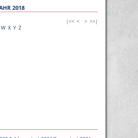
AHR 2018
|<<
<
>
>>|
W
X
Y
Z