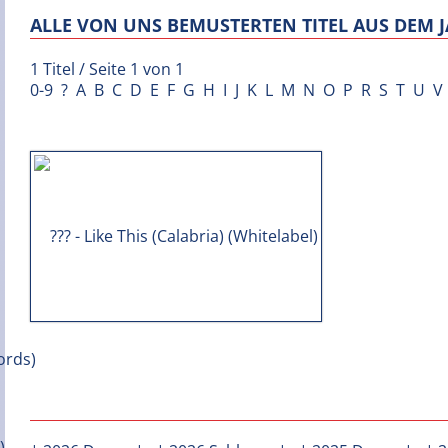
ALLE VON UNS BEMUSTERTEN TITEL AUS DEM J
1 Titel / Seite 1 von 1
0-9
?
A
B
C
D
E
F
G
H
I
J
K
L
M
N
O
P
R
S
T
U
V