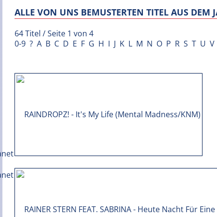
ALLE VON UNS BEMUSTERTEN TITEL AUS DEM J
64 Titel / Seite 1 von 4
0-9
?
A
B
C
D
E
F
G
H
I
J
K
L
M
N
O
P
R
S
T
U
V