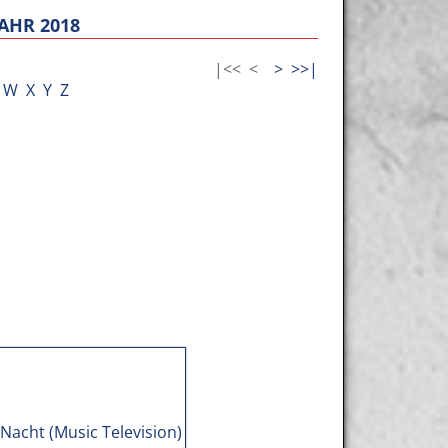
AHR 2018
|<<
<
>
>>|
W
X
Y
Z