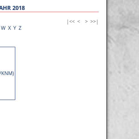
AHR 2018
|<<
<
>
>>|
W
X
Y
Z