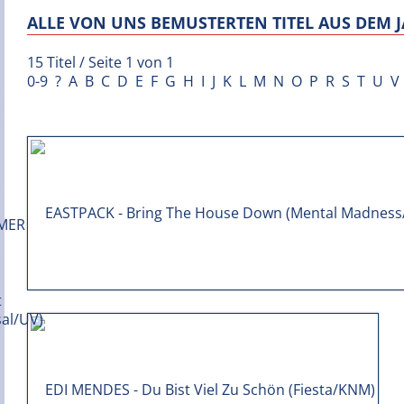
ALLE VON UNS BEMUSTERTEN TITEL AUS DEM J
15 Titel / Seite 1 von 1
0-9
?
A
B
C
D
E
F
G
H
I
J
K
L
M
N
O
P
R
S
T
U
V