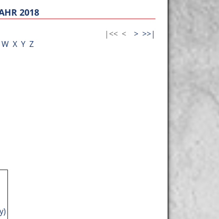
AHR 2018
|<<
<
>
>>|
W
X
Y
Z