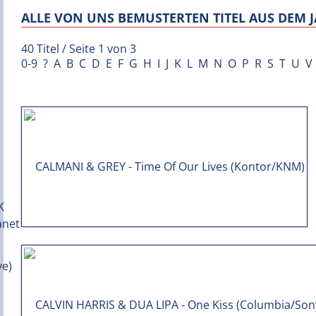
ALLE VON UNS BEMUSTERTEN TITEL AUS DEM J
40 Titel / Seite 1 von 3
0-9
?
A
B
C
D
E
F
G
H
I
J
K
L
M
N
O
P
R
S
T
U
V