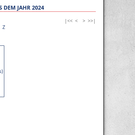
 DEM JAHR 2024
|<<
<
>
>>|
Z