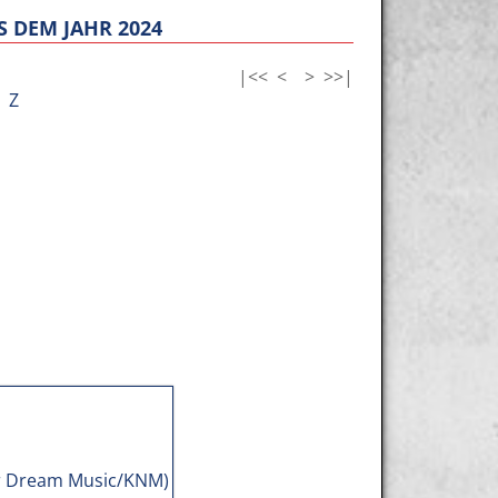
 DEM JAHR 2024
|<<
<
>
>>|
Z