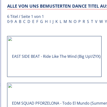
ALLE VON UNS BEMUSTERTEN DANCE TITEL AUS
6 Titel / Seite 1 von 1
0-9
A
B
C
D
E
F
G
H
I
J
K
L
M
N
O
P
R
S
T
V
W
Y