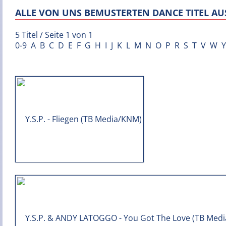
ALLE VON UNS BEMUSTERTEN DANCE TITEL AUS
5 Titel / Seite 1 von 1
0-9
A
B
C
D
E
F
G
H
I
J
K
L
M
N
O
P
R
S
T
V
W
Y