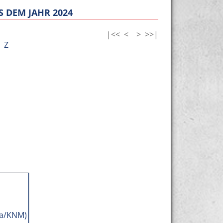
 DEM JAHR 2024
|<<
<
>
>>|
Z