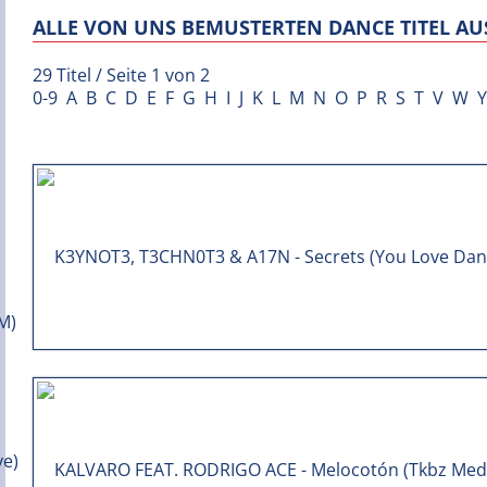
ALLE VON UNS BEMUSTERTEN DANCE TITEL AUS
29 Titel / Seite 1 von 2
0-9
A
B
C
D
E
F
G
H
I
J
K
L
M
N
O
P
R
S
T
V
W
Y