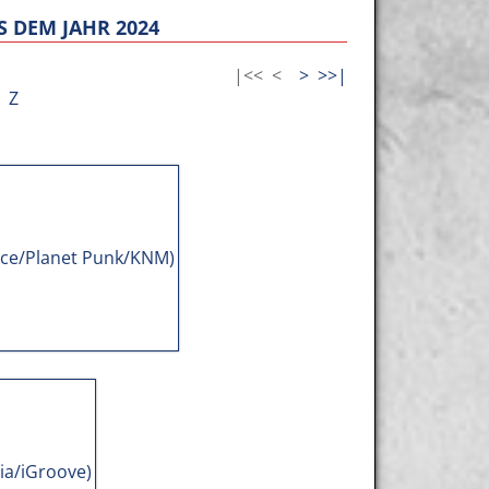
 DEM JAHR 2024
|<<
<
>
>>|
Z