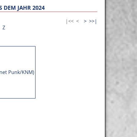
 DEM JAHR 2024
|<<
<
>
>>|
Z