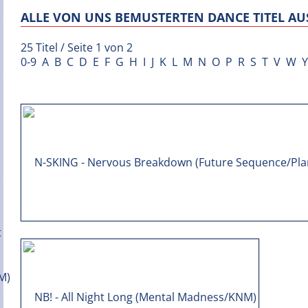
ALLE VON UNS BEMUSTERTEN DANCE TITEL AUS
25 Titel / Seite 1 von 2
0-9
A
B
C
D
E
F
G
H
I
J
K
L
M
N
O
P
R
S
T
V
W
Y