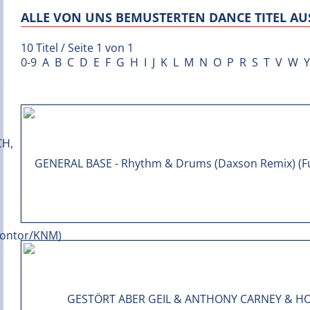
ALLE VON UNS BEMUSTERTEN DANCE TITEL AUS
10 Titel / Seite 1 von 1
0-9
A
B
C
D
E
F
G
H
I
J
K
L
M
N
O
P
R
S
T
V
W
Y