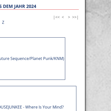
 DEM JAHR 2024
|<<
<
>
>>|
Z