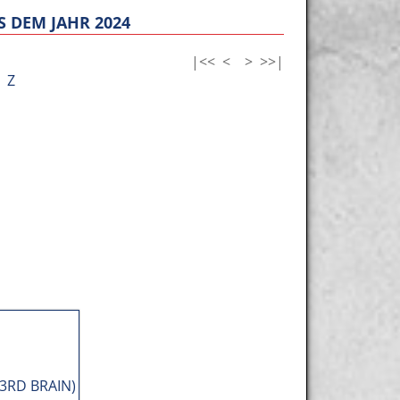
 DEM JAHR 2024
|<<
<
>
>>|
Z