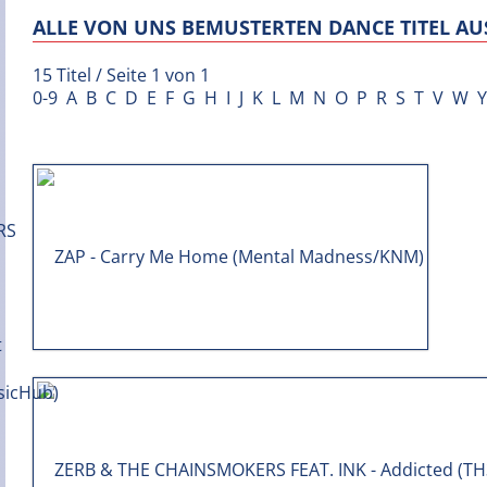
ALLE VON UNS BEMUSTERTEN DANCE TITEL AUS
15 Titel / Seite 1 von 1
0-9
A
B
C
D
E
F
G
H
I
J
K
L
M
N
O
P
R
S
T
V
W
Y