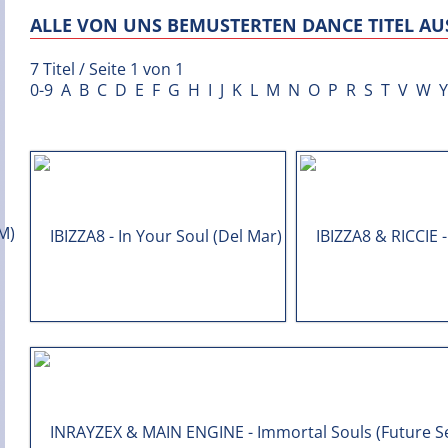
ALLE VON UNS BEMUSTERTEN DANCE TITEL AUS
7 Titel / Seite 1 von 1
0-9
A
B
C
D
E
F
G
H
I
J
K
L
M
N
O
P
R
S
T
V
W
Y