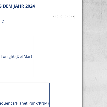
 DEM JAHR 2024
|<<
<
>
>>|
Z