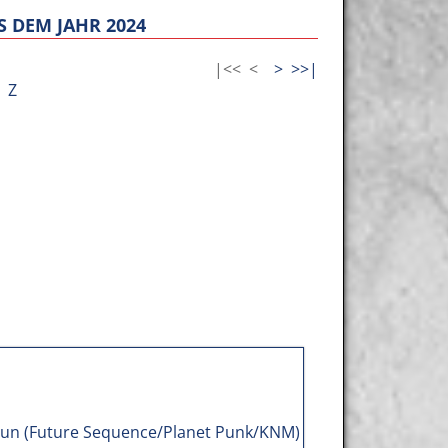
 DEM JAHR 2024
|<<
<
>
>>|
Z