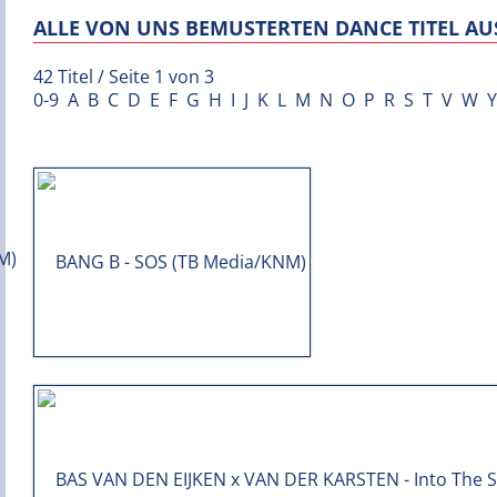
ALLE VON UNS BEMUSTERTEN DANCE TITEL AUS
42 Titel / Seite 1 von 3
0-9
A
B
C
D
E
F
G
H
I
J
K
L
M
N
O
P
R
S
T
V
W
Y