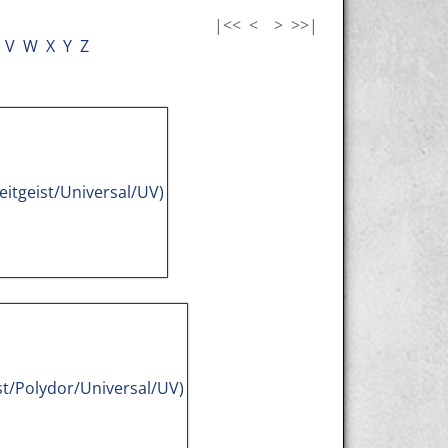
|<<
<
>
>>|
V
W
X
Y
Z