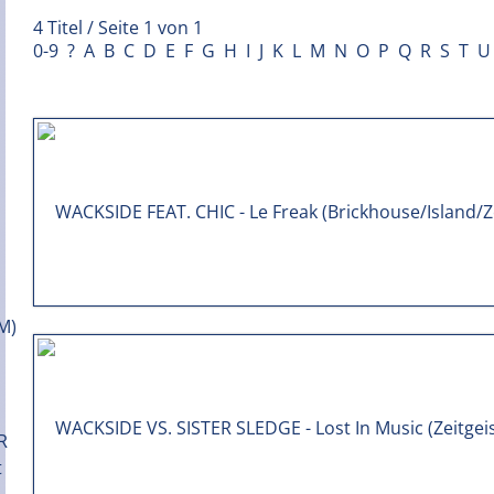
4 Titel / Seite 1 von 1
0-9
?
A
B
C
D
E
F
G
H
I
J
K
L
M
N
O
P
Q
R
S
T
U