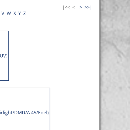
|<<
<
>
>>|
V
W
X
Y
Z