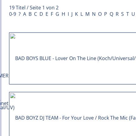
19 Titel / Seite 1 von 2
0-9
?
A
B
C
D
E
F
G
H
I
J
K
L
M
N
O
P
Q
R
S
T
U