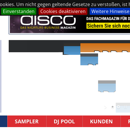
okies. Um nicht gegen geltende Gesetze zu verstoßen, ist hi
Einverstanden
Cookies deaktivieren
Weitere Hinweise
SAMPLER
DJ POOL
KUNDEN