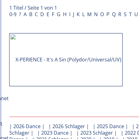
1 Titel / Seite 1 von 1
0-9
?
A
B
C
D
E
F
G
H
I
J
K
L
M
N
O
P
Q
R
S
T
U
|
2026 Dance
| |
2026 Schlager
| |
2025 Dance
| |
2
Schlager
| |
2023 Dance
| |
2023 Schlager
| |
2022 