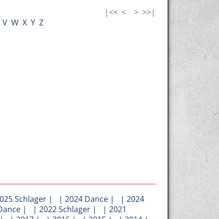
|<<
<
>
>>|
V
W
X
Y
Z
025 Schlager
| |
2024 Dance
| |
2024
Dance
| |
2022 Schlager
| |
2021