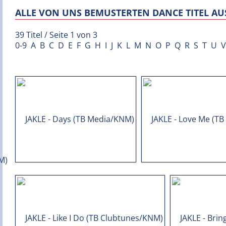
ALLE VON UNS BEMUSTERTEN DANCE TITEL AUS
39 Titel / Seite 1 von 3
0-9
A
B
C
D
E
F
G
H
I
J
K
L
M
N
O
P
Q
R
S
T
U
V