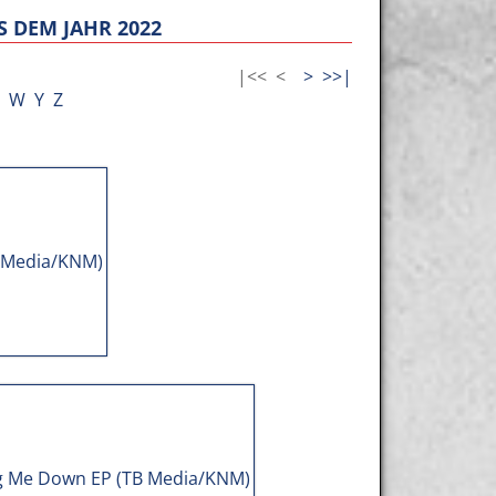
 DEM JAHR 2022
|<<
<
>
>>|
W
Y
Z