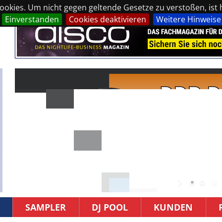
okies. Um nicht gegen geltende Gesetze zu verstoßen, ist hi
Einverstanden
Cookies deaktivieren
Weitere Hinweise
SAMPLER
DJ POOL
KUNDEN