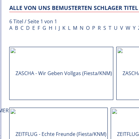
ALLE VON UNS BEMUSTERTEN SCHLAGER TITEL 
6 Titel / Seite 1 von 1
A
B
C
D
E
F
G
H
I
J
K
L
M
N
O
P
R
S
T
U
V
W
Y